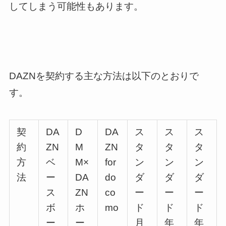
してしまう
可能性もあります。
DAZNを契約する主な方法は以下のとおりで
す。
契
DA
D
DA
ス
ス
ス
約
ZN
M
ZN
タ
タ
タ
方
ベ
M×
for
ン
ン
ン
法
ー
DA
do
ダ
ダ
ダ
ス
ZN
co
ー
ー
ー
ボ
ホ
mo
ド
ド
ド
ー
ー
月
年
年