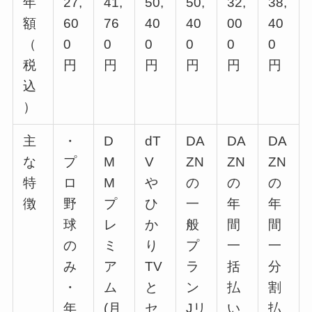
年
27,
41,
50,
50,
32,
38,
額
60
76
40
40
00
40
（
0
0
0
0
0
0
税
円
円
円
円
円
円
込
）
主
・
D
dT
DA
DA
DA
な
プ
M
V
ZN
ZN
ZN
特
ロ
M
や
の
の
の
徴
野
プ
ひ
一
年
年
球
レ
か
般
間
間
の
ミ
り
プ
一
一
み
ア
TV
ラ
括
分
・
ム
と
ン
払
割
年
(月
セ
Jリ
い
払