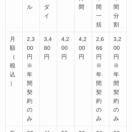
ル
ダ
間
間
間
イ
一
分
括
割
月
2,3
3,4
4,2
4,2
2,6
3,2
額
00
80
00
00
66
00
（
円
円
円
円
円
円
税
※
※
※
込
年
年
年
）
間
間
間
契
契
契
約
約
約
の
の
の
み
み
み