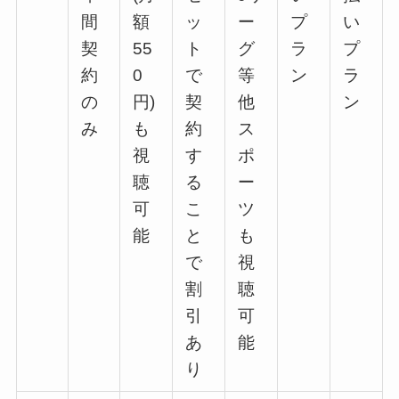
間
額
ッ
ー
プ
い
契
55
ト
グ
ラ
プ
約
0
で
等
ン
ラ
の
円)
契
他
ン
み
も
約
ス
視
す
ポ
聴
る
ー
可
こ
ツ
能
と
も
で
視
割
聴
引
可
あ
能
り