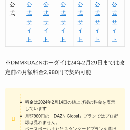
公
公
公
公
公
公
公
式
式
式
式
式
式
式
サ
サ
サ
サ
サ
サ
イ
イ
イ
イ
イ
イ
ト
ト
ト
ト
ト
ト
※DMM×DAZNホーダイは24年2月29日までは改
定前の月額料金2,980円で契約可能
料金は2024年2月14日の値上げ後の料金を表示
しています
月額980円の「DAZN Global」プランではプロ野
球は見れません。
ベースボールまたはスタンダードプランを選択