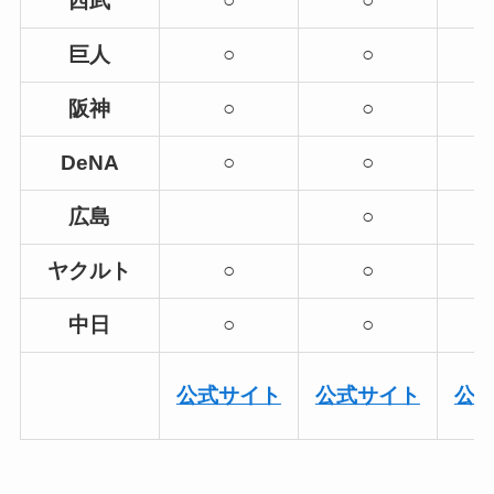
西武
○
○
巨人
○
○
阪神
○
○
DeNA
○
○
広島
○
ヤクルト
○
○
中日
○
○
公式サイト
公式サイト
公