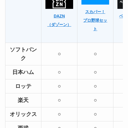
スカパー！
DAZN
ベー
プロ野球セッ
（ダゾーン）
ト
ソフトバン
○
○
ク
日本ハム
○
○
ロッテ
○
○
楽天
○
○
オリックス
○
○