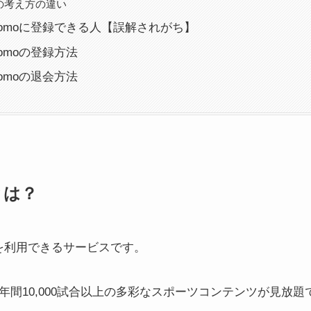
の考え方の違い
 docomoに登録できる人【誤解されがち】
docomoの登録方法
docomoの退会方法
oとは？
DAZNを利用できるサービスです。
、年間10,000試合以上の多彩なスポーツコンテンツが見放題