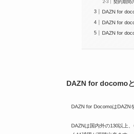
契約期間
DAZN for
DAZN for 
DAZN for 
DAZN for docom
DAZN for Docomoは
DAZNは国内外の130以上