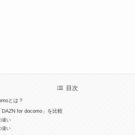
目次
ocomoとは？
AZN for docomo」を比較
の違い
の違い