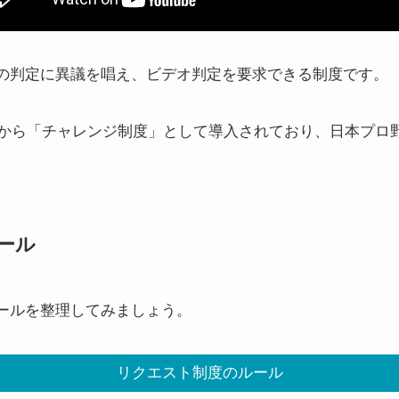
の判定に異議を唱え、ビデオ判定を要求できる制度です。
4年から「チャレンジ制度」として導入されており、日本プロ
。
ール
ールを整理してみましょう。
リクエスト制度のルール