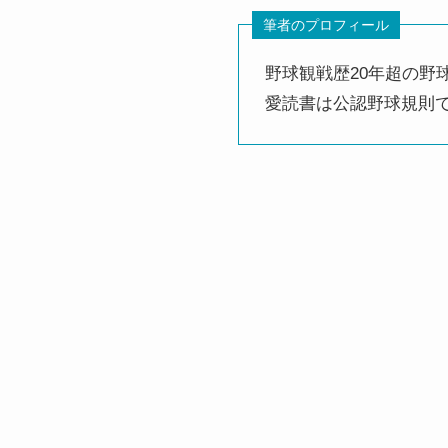
筆者のプロフィール
野球観戦歴20年超の野
愛読書は公認野球規則