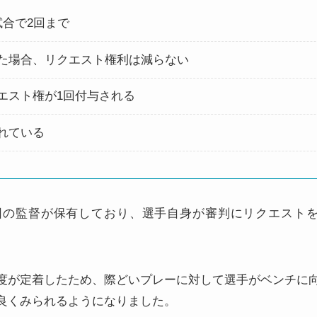
試合で2回まで
た場合、リクエスト権利は減らない
エスト権が1回付与される
れている
団の監督が保有しており、選手自身が審判にリクエスト
度が定着したため、際どいプレーに対して選手がベンチに
良くみられるようになりました。