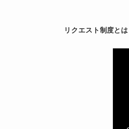
リクエスト制度とは