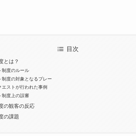
目次
度とは？
ト制度のルール
ト制度の対象となるプレー
クエストが行われた事例
ト制度上の誤審
度の観客の反応
度の課題