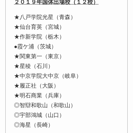
２０１９年国体出場校（１２校）
★八戸学院光星（青森）
★仙台育英（宮城）
★作新学院（栃木）
●霞ケ浦（茨城）
★関東第一（東京）
★星稜（石川）
★中京学院大中京（岐阜）
★履正社（大阪）
★明石商業（兵庫）
◎智辯和歌山（和歌山）
◎宇部鴻城（山口）
◎海星（長崎）